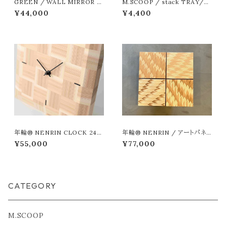
GREEN / WALL MIRROR L
M.SCOOP / stack TRAY/21
Maple
0-90
¥44,000
¥4,400
年輪® NENRIN CLOCK 245
年輪® NENRIN / アートパネ
市松 （褒賞、退職、感謝の品と
ル 矢絣 4P
¥55,000
¥77,000
して）
CATEGORY
M.SCOOP