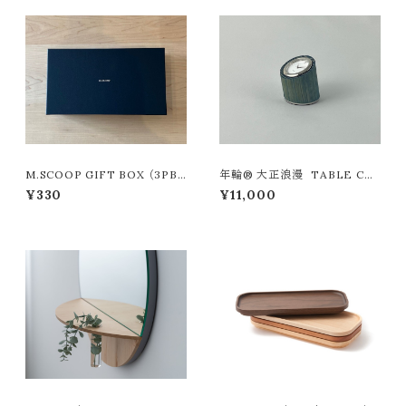
M.SCOOP GIFT BOX （3PB
年輪® 大正浪漫 TABLE CL
OX）
OCK / 中藍 （藍染め）
¥330
¥11,000