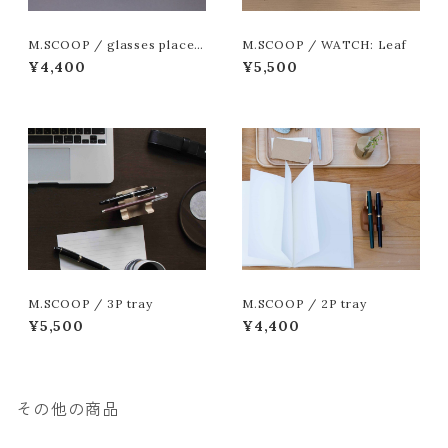
M.SCOOP / glasses place:
M.SCOOP / WATCH: Leaf
NA
¥4,400
¥5,500
M.SCOOP / 3P tray
M.SCOOP / 2P tray
¥5,500
¥4,400
その他の商品