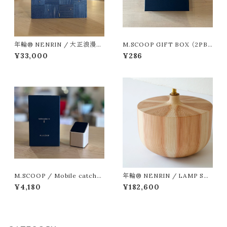
年輪® NENRIN / 大正浪漫
M.SCOOP GIFT BOX （2PB
年輪時計 市松 / 中藍 （藍染
OX）
¥33,000
¥286
め）
M.SCOOP / Mobile catche
年輪® NENRIN / LAMP SH
r: N
ADE
¥4,180
¥182,600