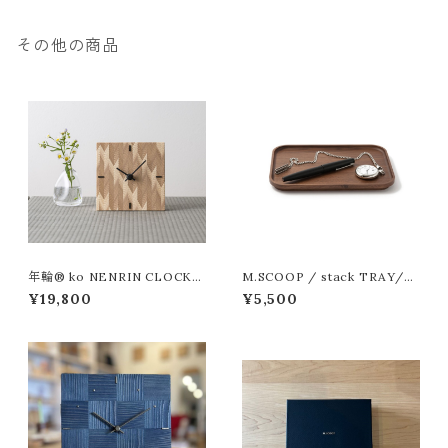
その他の商品
年輪® ko NENRIN CLOCK
M.SCOOP / stack TRAY/21
矢絣 （武運長久、立身出世・・）
0-145
¥19,800
¥5,500