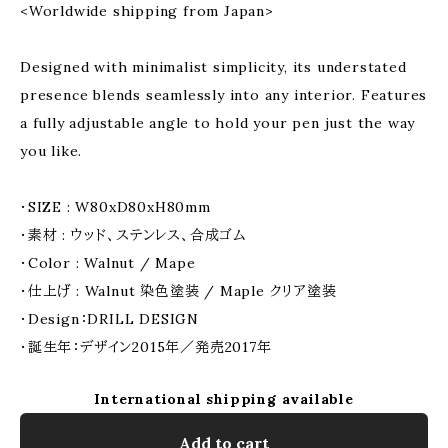
<Worldwide shipping from Japan>
Designed with minimalist simplicity, its understated
presence blends seamlessly into any interior. Features
a fully adjustable angle to hold your pen just the way
you like.
・SIZE : W80xD80xH80mm
・素材 : ウッド、ステンレス、合成ゴム
・Color : Walnut / Mape
・仕上げ : Walnut 染色塗装 / Maple クリア塗装
・Design：DRILL DESIGN
・誕生年：デザイン2015年／発売2017年
International shipping available
Add to cart