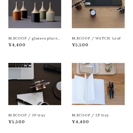
M.SCOOP / glasses place:
M.SCOOP / WATCH: Leaf
NA
¥4,400
¥5,500
M.SCOOP / 3P tray
M.SCOOP / 2P tray
¥5,500
¥4,400