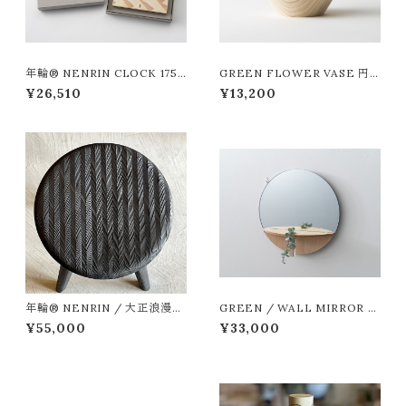
年輪® NENRIN CLOCK 175
GREEN FLOWER VASE 円
波紋 （退職、還暦、節目のお祝
錐
¥26,510
¥13,200
いに）
年輪® NENRIN / 大正浪漫シ
GREEN / WALL MIRROR _
リーズ 花台いす
S ひのき
¥55,000
¥33,000