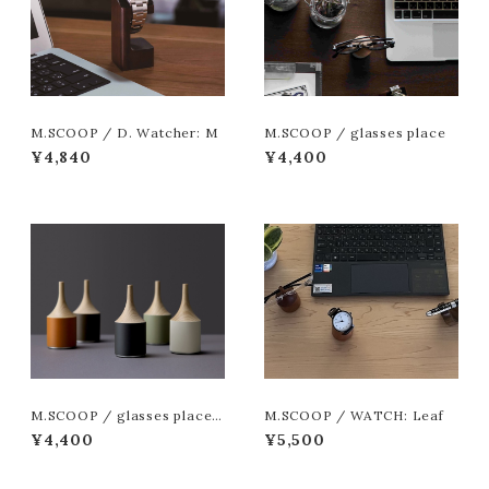
M.SCOOP / D. Watcher: M
M.SCOOP / glasses place
¥4,840
¥4,400
M.SCOOP / glasses place:
M.SCOOP / WATCH: Leaf
NA
¥4,400
¥5,500