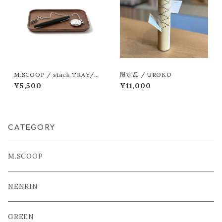
M.SCOOP / stack TRAY/21
限定品 / UROKO
0-145
¥5,500
¥11,000
CATEGORY
M.SCOOP
NENRIN
GREEN