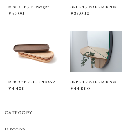
M.SCOOP / P-Weight
GREEN / WALL MIRROR _
S ひのき
¥5,500
¥33,000
M.SCOOP / stack TRAY/21
GREEN / WALL MIRROR L
0-90
Maple
¥4,400
¥44,000
CATEGORY
M.SCOOP