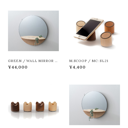
GREEN / WALL MIRROR _
M.SCOOP / MC: SL21
L Maple
¥44,000
¥4,400