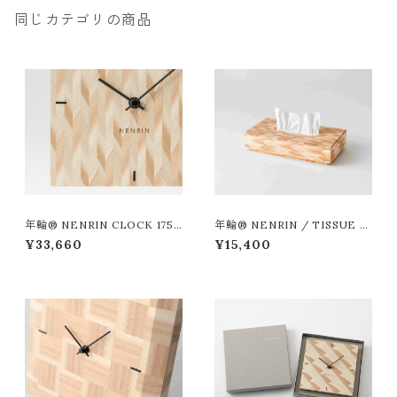
同じカテゴリの商品
年輪® NENRIN CLOCK 175
年輪® NENRIN / TISSUE C
矢絣 （周年記念、開店開業祝い
ASE 矢絣_L
¥33,660
¥15,400
の品として）