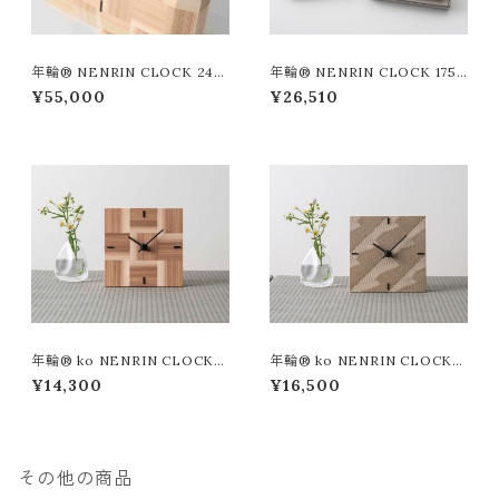
年輪® NENRIN CLOCK 245
年輪® NENRIN CLOCK 175
市松 （褒賞、退職、感謝の品と
波紋 （退職、還暦、節目のお祝
¥55,000
¥26,510
して）
いに）
年輪® ko NENRIN CLOCK
年輪® ko NENRIN CLOCK
市松 （繁栄、繁盛、繋がりや
波紋 （穏やかな暮らしが続くよ
¥14,300
¥16,500
絆・・）
うに・・）
その他の商品