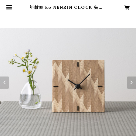
年輪® ko NENRIN CLOCK 矢絣
（武運長久、立身出世・・） | MIMATS
U CRAFT