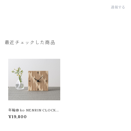
通報する
最近チェックした商品
年輪® ko NENRIN CLOCK
矢絣 （武運長久、立身出世・・）
¥19,800